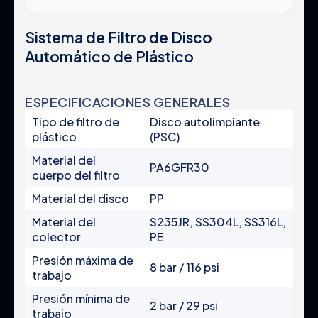
Certificados y Estándares
Filtros de protección de
bombas
Sistema de Filtro de Disco
Políticas Corporativas
Equipos de fertilización
Automático de Plástico
Presencia Global
Sistemas
Paneles de control
Carreras
Válvulas
ESPECIFICACIONES GENERALES
Accesorios
Tipo de filtro de
Disco autolimpiante
plástico
(PSC)
Material del
PA6GFR30
cuerpo del filtro
Grupos de Productos
Legal
Material del disco
PP
INDUSTRIA
Política de Privacidad
Material del
S235JR, SS304L, SS316L,
Filtros automáticos
Términos y Condiciones
colector
PE
Filtros semiautomáticos
Protección de Datos
Presión máxima de
Filtros manuales
8 bar / 116 psi
trabajo
Política de Cookies
Filtros de medios e
hidrociclones
Presión mínima de
2 bar / 29 psi
Filtros de protección de
trabajo