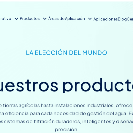
expand_more
expand_more
expand_more
rativo
Productos
Áreas de Aplicación
Aplicaciones
Blog
Cen
LA ELECCIÓN DEL MUNDO
estros product
tierras agrícolas hasta instalaciones industriales, ofrec
a eficiencia para cada necesidad de gestión del agua. E
s sistemas de filtración duraderos, inteligentes y diseñ
precisión.