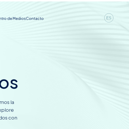
ES
tro de Medios
Contacto
os
emos la
xplore
ados con