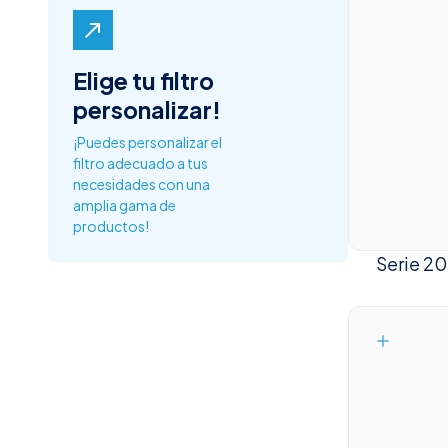
north_east
Elige tu filtro
personalizar!
¡Puedes personalizar el
filtro adecuado a tus
necesidades con una
amplia gama de
productos!
Serie 20