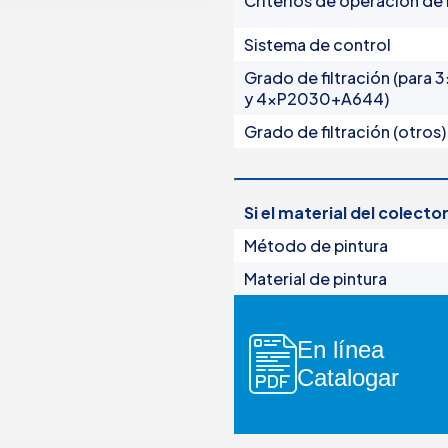
Criterios de operación de
Filtros manuales
Sistema de control
Filtros de medios e hidrociclones
ndares
Grado de filtración (par
Filtros de protección de bombas
y 4xP2030+A644)
Equipos de fertilización
vas
Grado de filtración (otros)
Sistemas
Paneles de control
Válvulas
Si el material del colecto
Accesorios
Método de pintura
ctos
Material de pintura
En línea
Catalogar
icos
idrociclones