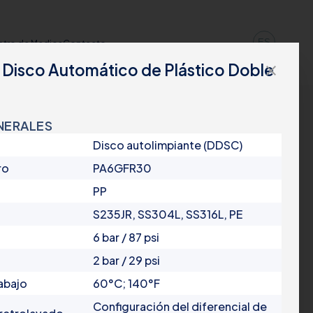
ES
tro de Medios
Contacto
e Disco Automático de Plástico Doble
close
NERALES
Disco autolimpiante (DDSC)
ro
PA6GFR30
PP
S235JR, SS304L, SS316L, PE
6 bar / 87 psi
2 bar / 29 psi
abajo
60°C; 140°F
Configuración del diferencial de