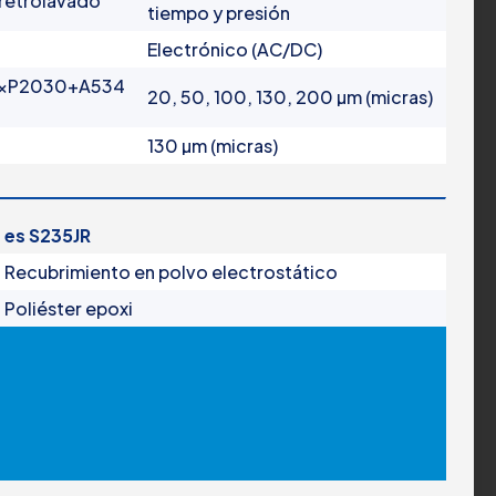
 retrolavado
tiempo y presión
Electrónico (AC/DC)
a 3xP2030+A534
20, 50, 100, 130, 200 µm (micras)
130 µm (micras)
r es S235JR
Recubrimiento en polvo electrostático
Poliéster epoxi