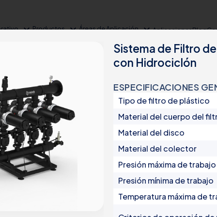
expand_more
expand_more
expand_more
rativo
Productos
Áreas de Aplicación
Aplicaciones
Blog
Cen
Sistema de Filtro d
con Hidrociclón
ESPECIFICACIONES GE
Tipo de filtro de plástico
Material del cuerpo del filt
Material del disco
Material del colector
Grupos de Productos
Presión máxima de trabajo
Presión mínima de trabajo
RIEGO
Temperatura máxima de tr
Filtros automáticos
Filtros semiautomáticos