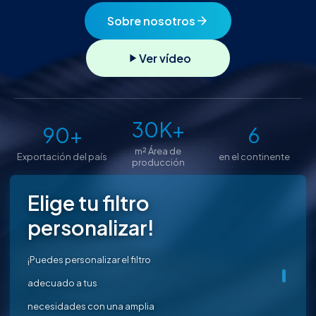
Sobre nosotros
arrow_forward
Ver vídeo
play_arrow
30K+
90+
6
m² Área de
Exportación del país
en el continente
producción
Elige tu filtro
personalizar!
¡Puedes personalizar el filtro
adecuado a tus
necesidades con una amplia