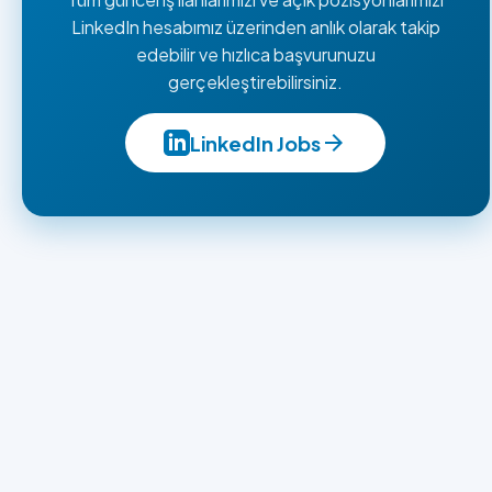
LinkedIn hesabımız üzerinden anlık olarak takip
edebilir ve hızlıca başvurunuzu
gerçekleştirebilirsiniz.
arrow_forward
LinkedIn Jobs