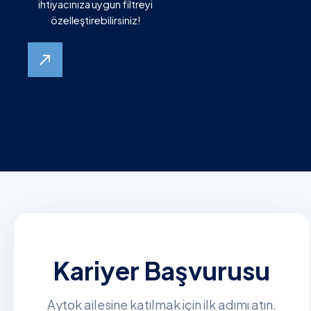
ihtiyacınıza uygun filtreyi
özelleştirebilirsiniz!
north_east
Kariyer Başvurusu
Aytok ailesine katılmak için ilk adımı atın.