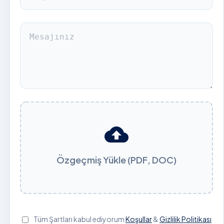
cloud_upload
Özgeçmiş Yükle (PDF, DOC)
Tüm Şartları kabul ediyorum
Koşullar
&
Gizlilik Politikası