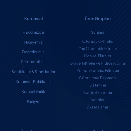
Kurumsal
Ürün Grupları
Hakkımızda
Sulama
Otomatik Filtreler
Hikayemiz
Yarı Otomatik Filtreler
Değerlerimiz
Manuel Filtreler
Sürdürebilirlik
Gravel Filtreler ve Hidrosiklonlar
Pompa Koruma Filtreleri
Sertifikalar & Standartlar
Gübreleme Ekipmanı
Kurumsal Politikalar
Sistemler
Küresel Varlık
Kontrol Panoları
Vanalar
Kariyer
Aksesuarlar