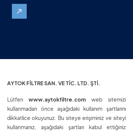
north_east
AYTOK FİLTRE SAN. VE TİC. LTD. ŞTİ.
Lütfen
www.aytokfiltre.com
web sitemizi
kullanmadan önce aşağıdaki kullanım şartlarını
dikkatlice okuyunuz. Bu siteye erişiminiz ve siteyi
kullanmanız, aşağıdaki şartları kabul ettiğiniz