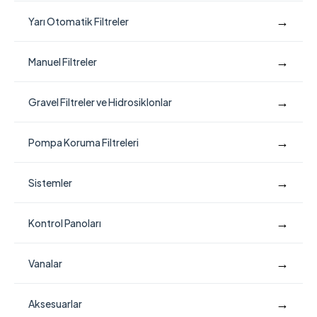
→
Yarı Otomatik Filtreler
→
Manuel Filtreler
→
Gravel Filtreler ve Hidrosiklonlar
→
Pompa Koruma Filtreleri
→
Sistemler
→
Kontrol Panoları
→
Vanalar
→
Aksesuarlar