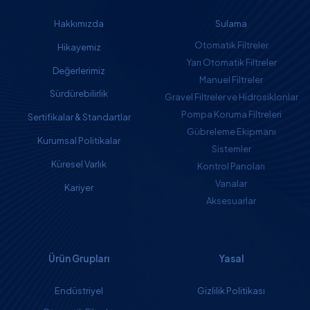
Hakkımızda
Sulama
Otomatik Filtreler
Hikayemiz
Yarı Otomatik Filtreler
Değerlerimiz
Manuel Filtreler
Sürdürebilirlik
Gravel Filtreler ve Hidrosiklonlar
Pompa Koruma Filtreleri
Sertifikalar & Standartlar
Gübreleme Ekipmanı
Kurumsal Politikalar
Sistemler
Küresel Varlık
Kontrol Panoları
Vanalar
Kariyer
Aksesuarlar
Ürün Grupları
Yasal
Endüstriyel
Gizlilik Politikası