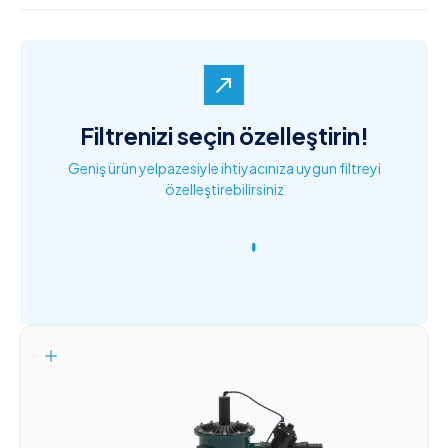
north_east
Filtrenizi seçin özelleştirin!
Geniş ürün yelpazesiyle ihtiyacınıza uygun filtreyi
özelleştirebilirsiniz