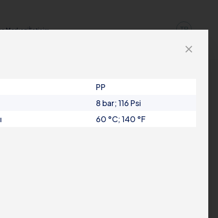
TR
a Merkezi
İletişim
close
PP
8 bar; 116 Psi
ı
60 °C; 140 °F