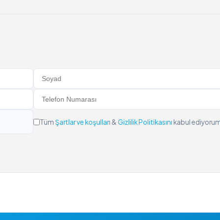
Manuel Filtreler
Gravel Filtreler ve Hidrosiklonlar
rtlar
Pompa Koruma Filtreleri
Gübreleme Ekipmanı
Sistemler
Kontrol Panoları
Vanalar
Aksesuarlar
Tüm
Şartlar ve koşulları
&
Gizlilik Politikasını
kabul ediyoru
r
rosiklonlar