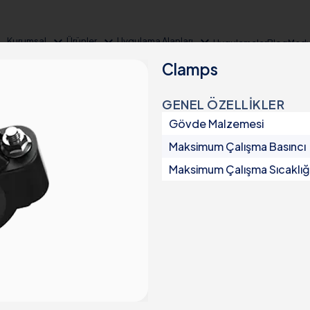
expand_more
expand_more
expand_more
Kurumsal
Ürünler
Uygulama Alanları
Uygulamalar
Blog
Medy
Clamps
GENEL ÖZELLİKLER
Gövde Malzemesi
Maksimum Çalışma Basıncı
Maksimum Çalışma Sıcaklığ
Ürün Grupları
Sulama
Otomatik Filtreler
Yarı Otomatik Filtreler