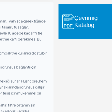
⠀ ⠀︎ ︎⠀ ⠀⠀ ⠀ ⠀︎ ︎⠀ ⠀⠀ ⠀ ⠀︎ ︎⠀ ⠀⠀
Manuel Filtreler
Gravel Filtreler ve Hidrosiklonlar
Çevrimiçi
rtlar
Pompa Koruma Filtreleri
Zaman), yalnızca gerektiğinde
Katalog
Gübreleme Ekipmanı
 tasarrufu sağlar.
teyle 10 adede kadar filtre
Sistemler
letme kartı gerekmez. Bu,
Kontrol Panoları
Vanalar
kompakt ve kullanıcı dostu bir
Aksesuarlar
 sorunsuz bağlantı için
ekliği sunar. Flushcore, hem
naklarında sorunsuz çalışır
r tesis için mükemmel bir
r
tır, filtre ortamınızın
rosiklonlar
 Güvenilir: Fabrika