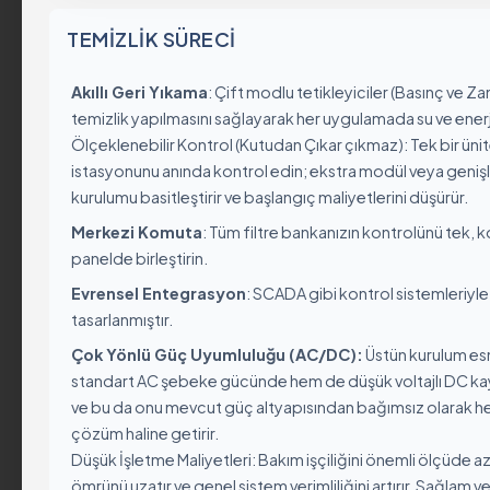
Değerlerimiz
TEMIZLIK SÜRECI
Sürdürebilirlik
Sertifikalar & Standa
Akıllı Geri Yıkama
: Çift modlu tetikleyiciler (Basınç ve 
Kurumsal Politikalar
temizlik yapılmasını sağlayarak her uygulamada su ve enerji
Ölçeklenebilir Kontrol (Kutudan Çıkar çıkmaz): Tek bir üni
Küresel Varlık
istasyonunu anında kontrol edin; ekstra modül veya geniş
Kariyer
kurulumu basitleştirir ve başlangıç ​​maliyetlerini düşürür.
Merkezi Komuta
: Tüm filtre bankanızın kontrolünü tek, 
panelde birleştirin.
Ürün Grupları
Evrensel Entegrasyon
: SCADA gibi kontrol sistemleriyle
tasarlanmıştır.
Endüstriyel
Çok Yönlü Güç Uyumluluğu (AC/DC):
Üstün kurulum esn
standart AC şebeke gücünde hem de düşük voltajlı DC kay
Otomatik Filtreler
ve bu da onu mevcut güç altyapısından bağımsız olarak he
Yarı Otomatik Filtrele
çözüm haline getirir.
Manuel Filtreler
Düşük İşletme Maliyetleri: Bakım işçiliğini önemli ölçüde azal
Gravel Filtreler ve Hid
ömrünü uzatır ve genel sistem verimliliğini artırır. Sağlam ve