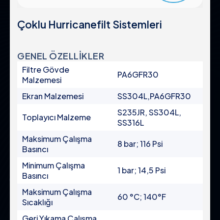
Pompa Koruma Filtreleri
Sertifikalar & Standartlar
Gübreleme Ekipmanı
Çoklu Hurricanefilt Sistemleri
Kurumsal Politikalar
Sistemler
Kontrol Panoları
Küresel Varlık
Vanalar
GENEL ÖZELLİKLER
Kariyer
Aksesuarlar
Filtre Gövde
PA6GFR30
Malzemesi
Ekran Malzemesi
SS304L,PA6GFR30
Ürün Grupları
Yasal
S235JR, SS304L,
Toplayıcı Malzeme
SS316L
Endüstriyel
Gizlilik Politikası
Maksimum Çalışma
8 bar; 116 Psi
Otomatik Filtreler
Kullanım Şartları
Basıncı
Yarı Otomatik Filtreler
KVKK Aydınlatma
Minimum Çalışma
Manuel Filtreler
1 bar; 14,5 Psi
Basıncı
Çerez Politikası
Gravel Filtreler ve Hidrosiklonlar
Maksimum Çalışma
Pompa Koruma Filtreleri
60 °C; 140°F
Sıcaklığı
Sistemler
Kontrol Panoları
Geri Yıkama Çalışma