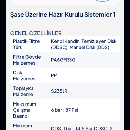
Pompa Koruma Filtreleri
Sertifikalar & Standartlar
Gübreleme Ekipmanı
Şase Üzerine Hazır Kurulu Sistemler 1
Kurumsal Politikalar
Sistemler
Kontrol Panoları
Küresel Varlık
Vanalar
GENEL ÖZELLİKLER
Kariyer
Aksesuarlar
Plastik Filtre
Kendi Kendini Temizleyen Disk
Türü
(DDSC), Manuel Disk (DDS)
Filtre Gövde
PA6GFR30
Malzemesi
Ürün Grupları
Yasal
Disk
PP
Endüstriyel
Gizlilik Politikası
Malzemesi
Otomatik Filtreler
Kullanım Şartları
Toplayıcı
S235JR
Yarı Otomatik Filtreler
Malzeme
KVKK Aydınlatma
Manuel Filtreler
Maksimum
Çerez Politikası
Gravel Filtreler ve Hidrosiklonlar
Çalışma
6 bar ; 87 Psi
Pompa Koruma Filtreleri
Basıncı
Sistemler
Minimum
DDS: 1 bar; 14,5 Psi, DDSC: 2
Kontrol Panoları