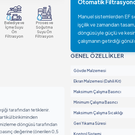
Otomatik Filtrasyon
Manuel Filtreler
Gravel Filtreler ve Hidrosiklonlar
Manuel sistemlerden EF seri
rtlar
Belediye ve
Proses ve
Pompa Koruma Filtreleri
işçilik ve zamandan tasar
İçme Suyu
Soğutma
Gübreleme Ekipmanı
Ön
Suyu Ön
döngüsüyle güçlü ve kesinti
Filtrasyon
Filtrasyon
Sistemler
çalışmanın getirdiği gönül 
Kontrol Panoları
GENEL ÖZELLİKLER
Vanalar
Aksesuarlar
Gövde Malzemesi
Ekran Malzemesi (Dahili Kit)
Maksimum Çalışma Basıncı
Minimum Çalışma Basıncı
ği tarafından tetiklenir.
Maksimum Çalışma Sıcaklığı
r
artikül birikiminden
Geri Yıkama Süresi
temizleme döngüsü tarafından
rosiklonlar
el basınç değerine (önerilen 0,5
Kontrol Sistemi