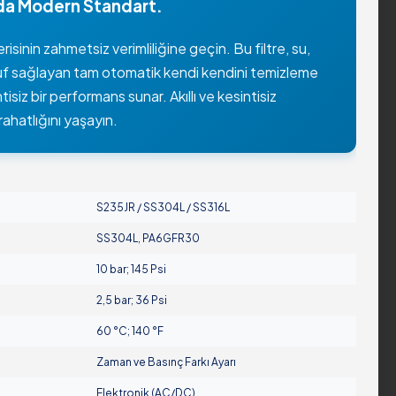
da Modern Standart.
sinin zahmetsiz verimliliğine geçin. Bu filtre, su,
ruf sağlayan tam otomatik kendi kendini temizleme
siz bir performans sunar. Akıllı ve kesintisiz
rahatlığını yaşayın.
S235JR / SS304L / SS316L
SS304L, PA6GFR30
10 bar; 145 Psi
2,5 bar; 36 Psi
60 °C; 140 °F
Zaman ve Basınç Farkı Ayarı
Elektronik (AC/DC)