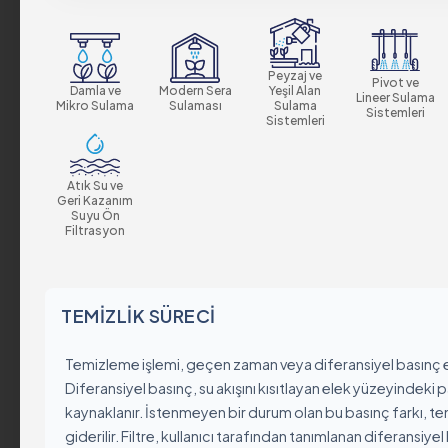
Değerlerimiz
Sürdürebilirlik
Sertifikalar & Standa
Peyzaj ve
Pivot ve
Damla ve
Modern Sera
Yeşil Alan
Lineer Sulama
Mikro Sulama
Sulaması
Sulama
Kurumsal Politikalar
Sistemleri
Sistemleri
Küresel Varlık
Kariyer
Atık Su ve
Geri Kazanım
Suyu Ön
Filtrasyon
Ürün Grupları
TEMIZLIK SÜRECI
Endüstriyel
Otomatik Filtreler
Temizleme işlemi, geçen zaman veya diferansiyel basınç eşi
Yarı Otomatik Filtrele
Diferansiyel basınç, su akışını kısıtlayan elek yüzeyindeki p
Manuel Filtreler
kaynaklanır. İstenmeyen bir durum olan bu basınç farkı, 
Gravel Filtreler ve Hid
giderilir. Filtre, kullanıcı tarafından tanımlanan diferansiy