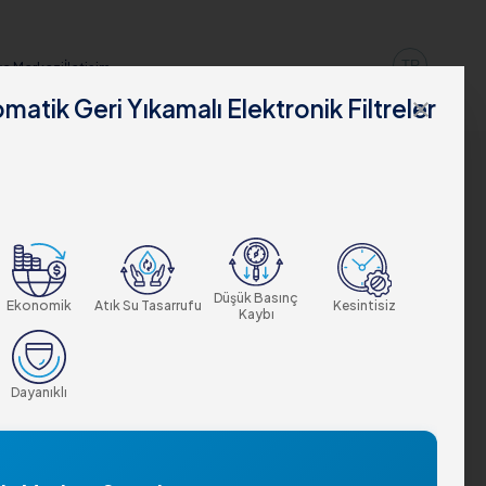
TR
a Merkezi
İletişim
matik Geri Yıkamalı Elektronik Filtreler
close
Düşük Basınç
Ekonomik
Atık Su Tasarrufu
Kesintisiz
Kaybı
Dayanıklı