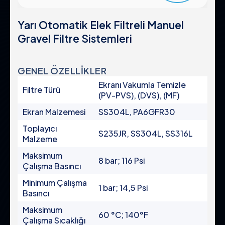
Pompa Koruma Filtreleri
Sertifikalar & Standartlar
Gübreleme Ekipmanı
Yarı Otomatik Elek Filtreli Manuel
Kurumsal Politikalar
Sistemler
Gravel Filtre Sistemleri
Kontrol Panoları
Küresel Varlık
Vanalar
Kariyer
Aksesuarlar
GENEL ÖZELLİKLER
Ekranı Vakumla Temizle
Filtre Türü
(PV-PVS), (DVS), (MF)
Ürün Grupları
Yasal
Ekran Malzemesi
SS304L, PA6GFR30
Toplayıcı
Endüstriyel
S235JR, SS304L, SS316L
Gizlilik Politikası
Malzeme
Otomatik Filtreler
Kullanım Şartları
Maksimum
Yarı Otomatik Filtreler
8 bar; 116 Psi
Çalışma Basıncı
KVKK Aydınlatma
Manuel Filtreler
Minimum Çalışma
Çerez Politikası
Gravel Filtreler ve Hidrosiklonlar
1 bar; 14,5 Psi
Basıncı
Pompa Koruma Filtreleri
Maksimum
Sistemler
60 °C; 140°F
Çalışma Sıcaklığı
Kontrol Panoları